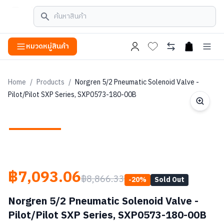
หมวดหมู่สินค้า
open cart
Home
/
Products
/
Norgren 5/2 Pneumatic Solenoid Valve -
Pilot/Pilot SXP Series, SXP0573-180-00B
฿7,093.06
฿8,866.33
-
20
%
Sold Out
Norgren 5/2 Pneumatic Solenoid Valve -
Pilot/Pilot SXP Series, SXP0573-180-00B