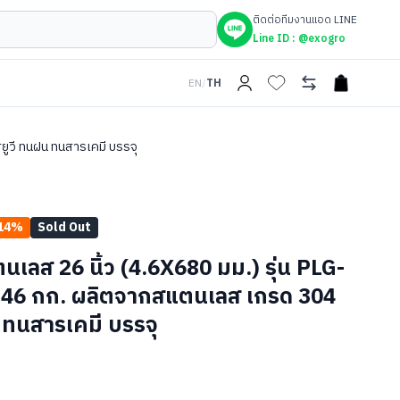
ติดต่อทีมงานแอด LINE
Line ID :
@exogro
EN
/
TH
open car
ยูวี ทนฝน ทนสารเคมี บรรจุ
14
%
Sold Out
นเลส 26 นิ้ว (4.6X680 มม.) รุ่น PLG-
 46 กก. ผลิตจากสแตนเลส เกรด 304
น ทนสารเคมี บรรจุ