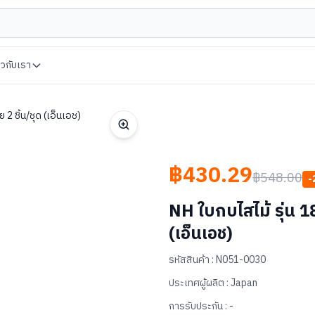
่ยวกับเรา
2 ชิ้น/ชุด (เอ็นเอช)
฿430.29
฿548.00
-
NH ใบกบไสไม้ รุ่น 1
(เอ็นเอช)
รหัสสินค้า :
N051-0030
ประเทศผู้ผลิต :
Japan
การรับประกัน :
-