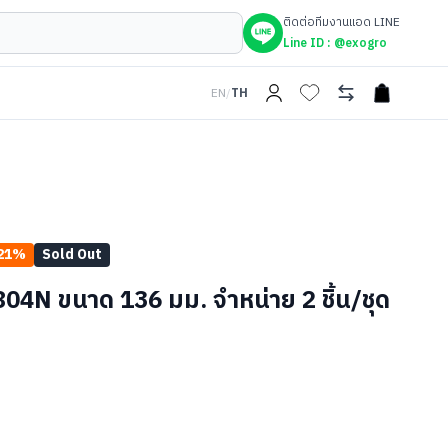
ติดต่อทีมงานแอด LINE
Line ID :
@exogro
EN
/
TH
open car
21
%
Sold Out
804N ขนาด 136 มม. จำหน่าย 2 ชิ้น/ชุด