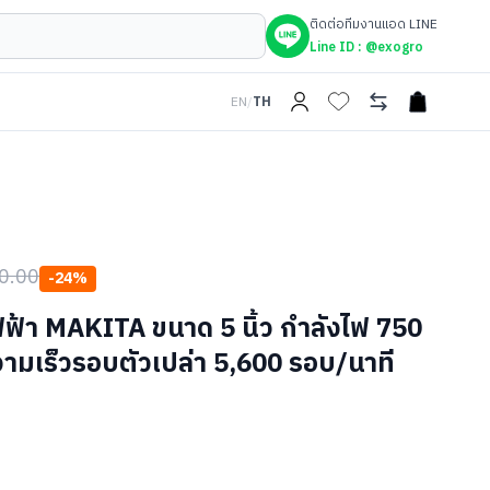
ติดต่อทีมงานแอด LINE
Line ID :
@exogro
EN
/
TH
open car
0.00
-
24
%
ฟฟ้า MAKITA ขนาด 5 นิ้ว กำลังไฟ 750
วามเร็วรอบตัวเปล่า 5,600 รอบ/นาที