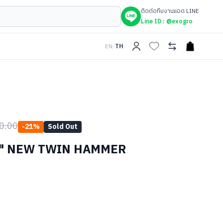
ติดต่อทีมงานแอด LINE
Line ID :
@exogro
EN
/
TH
open car
0.00
-
21
%
Sold Out
/4" NEW TWIN HAMMER