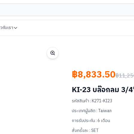
่ยวกับเรา
฿8,833.50
฿11,25
KI-23 บล๊อกลม 3
รหัสสินค้า :
K271-KI23
ประเทศผู้ผลิต :
Taiwan
การรับประกัน :
6 เดือน
สั่งครั้งละ :
SET