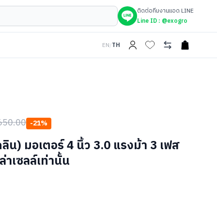
ติดต่อทีมงานแอด LINE
Line ID :
@exogro
EN
/
TH
open car
650.00
-
21
%
) มอเตอร์ 4 นิ้ว 3.0 แรงม้า 3 เฟส
ล่าเซลล์เท่านั้น