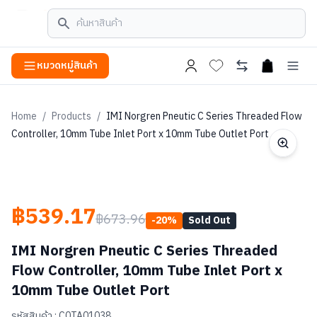
หมวดหมู่สินค้า
open cart
Home
/
Products
/
IMI Norgren Pneutic C Series Threaded Flow
Controller, 10mm Tube Inlet Port x 10mm Tube Outlet Port
฿539.17
฿673.96
-
20
%
Sold Out
IMI Norgren Pneutic C Series Threaded
Flow Controller, 10mm Tube Inlet Port x
10mm Tube Outlet Port
รหัสสินค้า :
C0TA01038