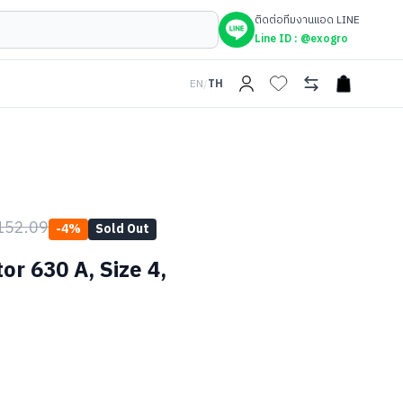
ติดต่อทีมงานแอด LINE
Line ID :
@exogro
EN
/
TH
open car
152.09
-
4
%
Sold Out
or 630 A, Size 4,