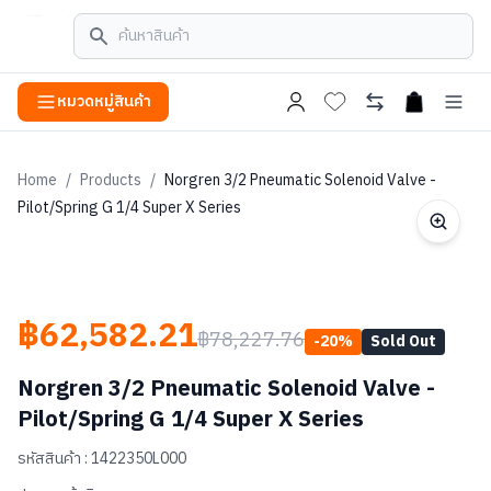
หมวดหมู่สินค้า
open cart
Home
/
Products
/
Norgren 3/2 Pneumatic Solenoid Valve -
Pilot/Spring G 1/4 Super X Series
฿62,582.21
฿78,227.76
-
20
%
Sold Out
Norgren 3/2 Pneumatic Solenoid Valve -
Pilot/Spring G 1/4 Super X Series
รหัสสินค้า :
1422350L000