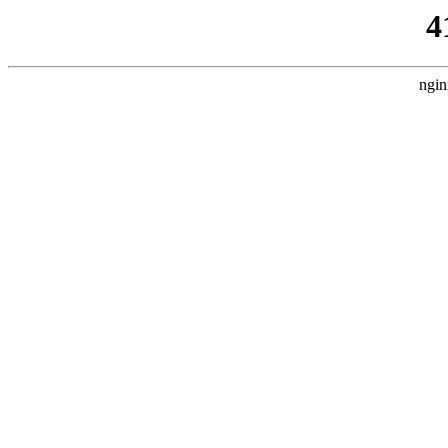
4
ngin